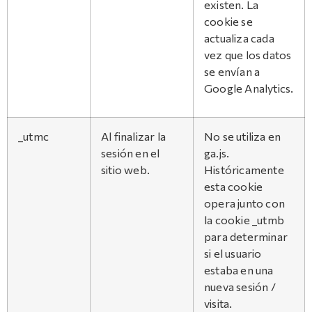
existen. La
cookie se
actualiza cada
vez que los datos
se envían a
Google Analytics.
_utmc
Al finalizar la
No se utiliza en
sesión en el
ga.js.
sitio web.
Históricamente
esta cookie
opera junto con
la cookie _utmb
para determinar
si el usuario
estaba en una
nueva sesión /
visita.