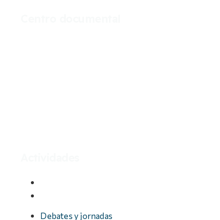
Centro documental
Archivo
Archivo Digital
Biblioteca
Catálogo
Hemeroteca
Hemeroteca Digital
Catálogo de prensa no digitalizada
Actividades
Debates y jornadas
Exposiciones
Debates y jornadas