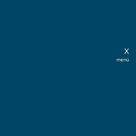
X
menú