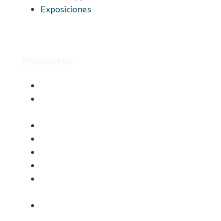
Exposiciones
Proyectos
120 años del 1º de Mayo
Encuentro Internacional de
Fotoperiodismo Humano
Festival Robert Capa estuvo aquí
Fototipia Thomas
Los libros, a las fábricas
Memoria de Hierro
1939 España exporta el terror aéreo a
Europa
#SalvaPeironcely10