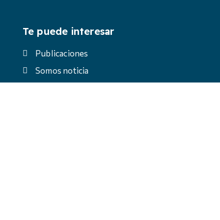
Te puede interesar
Publicaciones
Somos noticia
Actividades
Premios Anastasio de gracia
Contacto
C/Atalaya 29 · 28002 Madrid
Tel: 91 456 21 31
fundacionlito@fundacionlito.es