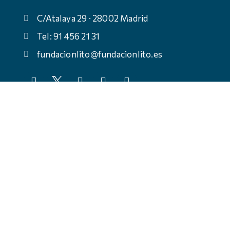
C/Atalaya 29 · 28002 Madrid
Tel: 91 456 21 31
fundacionlito@fundacionlito.es
© Fundación Anastasio de Gracia, todos los derechos
reservados