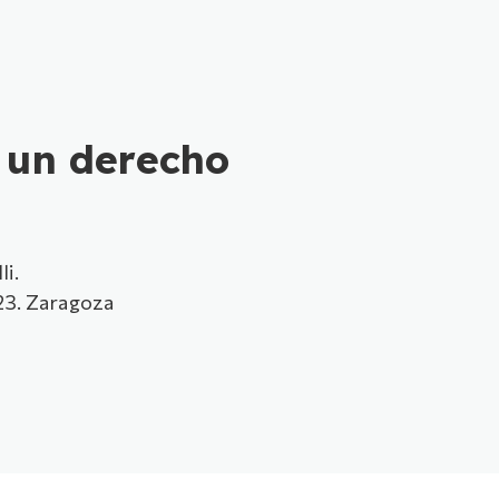
 un derecho
li.
23. Zaragoza