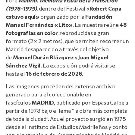
libre
Madrid. Memoria visual de la Transición
(1976-1979)
, dentro del Festival «
Robert Capa
estuvo aquí»
organizado por la
Fundación
Manuel Fernández «Lito»
. La muestra reúne
48
fotografías en color
, reproducidas a gran
formato (2 x 2 metros), que permiten recorrer un
Madrid desaparecido a través del objetivo
de
Manuel Durán Blázquez
y
Juan Miguel
Sánchez Vigil
. La exposición podrá visitarse
hasta el
16 de febrero de 2026
.
Las imágenes proceden del extenso archivo
generado para el coleccionable en
fascículos
MADRID
, publicado por Espasa Calpe a
partir de 1978 bajo el lema “la obra más completa
de toda la ciudad”. Aquel proyecto surgió en 1975
desde el Instituto de Estudios Madrileños y contó
con el patrocinio del Ayuntamiento de Madrid, en