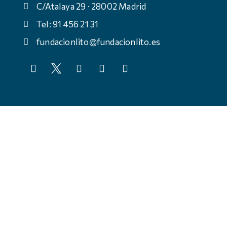
C/Atalaya 29 · 28002 Madrid
Tel: 91 456 21 31
fundacionlito@fundacionlito.es
© Fundación Anastasio de Gracia, todos los derechos
reservados
Política de cookies
Política de privacidad
Aviso legal